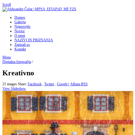
Scroll
Domov
Galerija
Najnovejše
Novice
O meni
NAZIVI IN PRIZNANJA
Zapisali so
Kontakt
Menu
Digitalna fotografija
/
Kreativno
21 images
Share:
Facebook
,
Twitter
,
Google+
Album RSS
View Slideshow