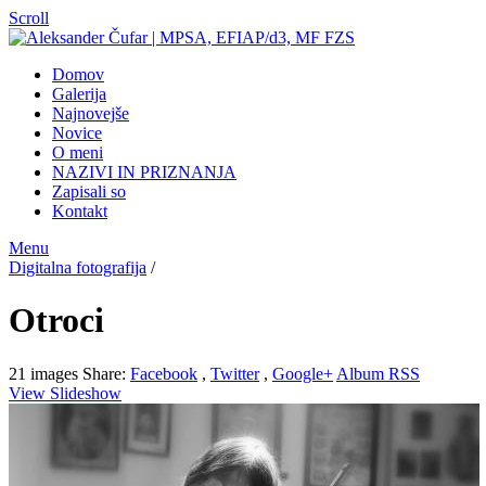
Scroll
Domov
Galerija
Najnovejše
Novice
O meni
NAZIVI IN PRIZNANJA
Zapisali so
Kontakt
Menu
Digitalna fotografija
/
Otroci
21 images
Share:
Facebook
,
Twitter
,
Google+
Album RSS
View Slideshow