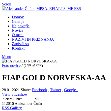
Scroll
Domov
Galerija
Najnovejše
Novice
O meni
NAZIVI IN PRIZNANJA
Zapisali so
Kontakt
Menu
Foto novice
/
(
159 of 353
)
FIAP GOLD NORVESKA-AA
28.01.2021
Share:
Facebook
,
Twitter
,
Google+
View Slideshow
© 2016 Aleksander Čufar
RSS Gallery