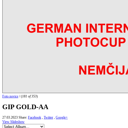
Foto novice
/
(
181 of 353
)
GIP GOLD-AA
27.03.2023
Share:
Facebook
,
Twitter
,
Google+
View Slideshow