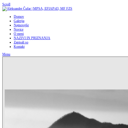
Scroll
Domov
Galerija
Najnovejše
Novice
O meni
NAZIVI IN PRIZNANJA
Zapisali so
Kontakt
Menu