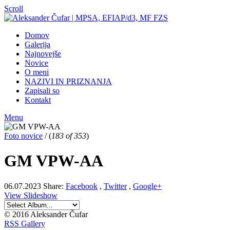
Scroll
Domov
Galerija
Najnovejše
Novice
O meni
NAZIVI IN PRIZNANJA
Zapisali so
Kontakt
Menu
Foto novice
/
(
183 of 353
)
GM VPW-AA
06.07.2023
Share:
Facebook
,
Twitter
,
Google+
View Slideshow
© 2016 Aleksander Čufar
RSS Gallery