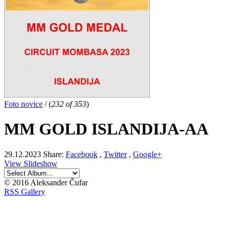
Foto novice
/
(
232 of 353
)
MM GOLD ISLANDIJA-AA
29.12.2023
Share:
Facebook
,
Twitter
,
Google+
View Slideshow
© 2016 Aleksander Čufar
RSS Gallery