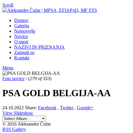
Scroll
Domov
Galerija
Najnovejše
Novice
O meni
NAZIVI IN PRIZNANJA
Zapisali so
Kontakt
Menu
Foto novice
/
(
279 of 353
)
PSA GOLD BELGIJA-AA
24.10.2022
Share:
Facebook
,
Twitter
,
Google+
View Slideshow
© 2016 Aleksander Čufar
RSS Gallery