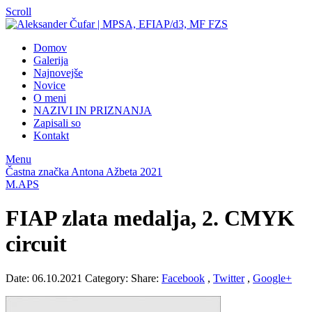
Scroll
Domov
Galerija
Najnovejše
Novice
O meni
NAZIVI IN PRIZNANJA
Zapisali so
Kontakt
Menu
Častna značka Antona Ažbeta 2021
M.APS
FIAP zlata medalja, 2. CMYK
circuit
Date: 06.10.2021
Category:
Share:
Facebook
,
Twitter
,
Google+