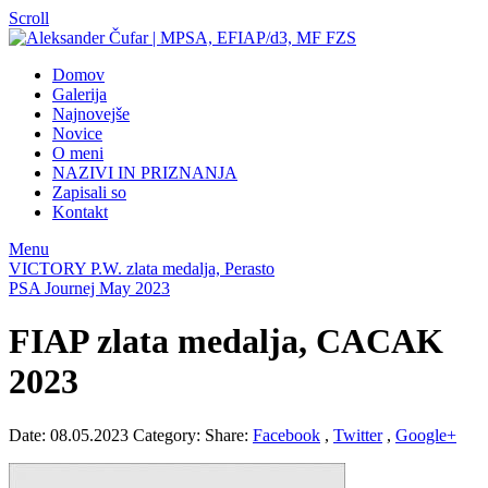
Scroll
Domov
Galerija
Najnovejše
Novice
O meni
NAZIVI IN PRIZNANJA
Zapisali so
Kontakt
Menu
VICTORY P.W. zlata medalja, Perasto
PSA Journej May 2023
FIAP zlata medalja, CACAK
2023
Date: 08.05.2023
Category:
Share:
Facebook
,
Twitter
,
Google+