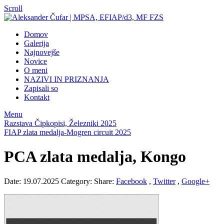
Scroll
Domov
Galerija
Najnovejše
Novice
O meni
NAZIVI IN PRIZNANJA
Zapisali so
Kontakt
Menu
Razstava Čipkopisi, Železniki 2025
FIAP zlata medalja-Mogren circuit 2025
PCA zlata medalja, Kongo
Date: 19.07.2025
Category:
Share:
Facebook
,
Twitter
,
Google+