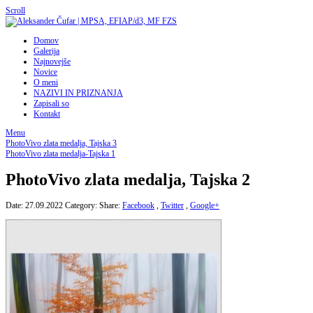
Scroll
Domov
Galerija
Najnovejše
Novice
O meni
NAZIVI IN PRIZNANJA
Zapisali so
Kontakt
Menu
PhotoVivo zlata medalja, Tajska 3
PhotoVivo zlata medalja-Tajska 1
PhotoVivo zlata medalja, Tajska 2
Date: 27.09.2022
Category:
Share:
Facebook
,
Twitter
,
Google+