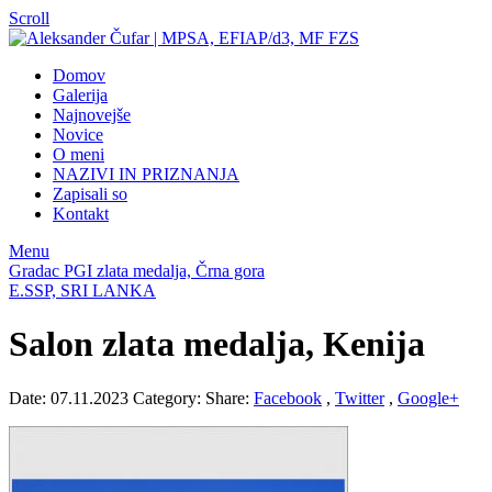
Scroll
Domov
Galerija
Najnovejše
Novice
O meni
NAZIVI IN PRIZNANJA
Zapisali so
Kontakt
Menu
Gradac PGI zlata medalja, Črna gora
E.SSP, SRI LANKA
Salon zlata medalja, Kenija
Date: 07.11.2023
Category:
Share:
Facebook
,
Twitter
,
Google+