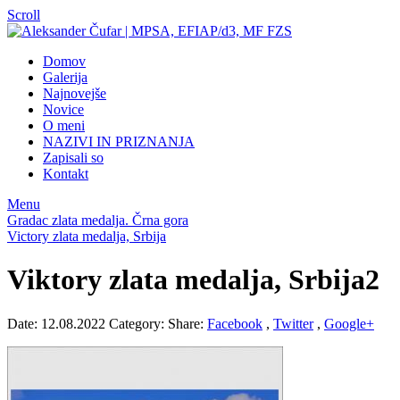
Scroll
Domov
Galerija
Najnovejše
Novice
O meni
NAZIVI IN PRIZNANJA
Zapisali so
Kontakt
Menu
Gradac zlata medalja. Črna gora
Victory zlata medalja, Srbija
Viktory zlata medalja, Srbija2
Date: 12.08.2022
Category:
Share:
Facebook
,
Twitter
,
Google+